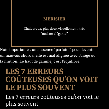
accueillantes.
MERISIER
Idéal pour : mobilier, pièces harmonieuses et
CHALEUREUX, CLASSIQUE
Chaleureux, plus doux visuellement, très
“maison élégante”.
Note importante : une essence “parfaite” peut devenir
un mauvais choix si elle est mal alignée avec l’usage ou
la finition. Le haut de gamme, c’est l’équilibre.
LES 7 ERREURS
COÛTEUSES QU’ON VOIT
LE PLUS SOUVENT
Les 7 erreurs coûteuses qu’on voit le
plus souvent