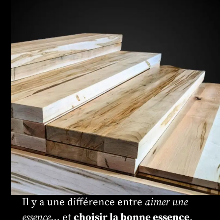
Il y a une différence entre
aimer une
essence
… et
choisir la bonne essence
.