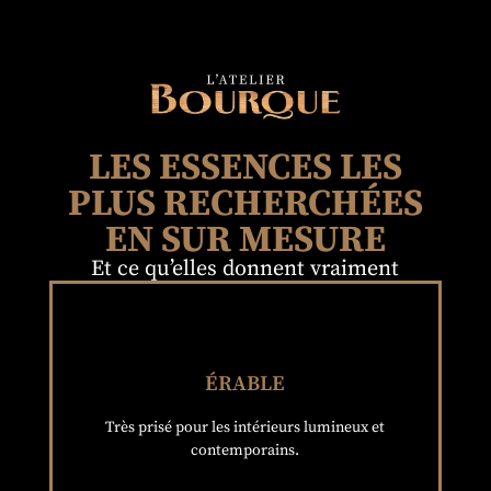
LES ESSENCES LES
PLUS RECHERCHÉES
EN SUR MESURE
Et ce qu’elles donnent vraiment
rester nettes.
ÉRABLE
Idéal pour : cuisines, tables, pièces qui doivent
CLAIR, PROPRE, INTEMPOREL
Très prisé pour les intérieurs lumineux et
contemporains.