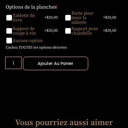
Options de la planches
*
Fente pour
Tablette de
tenir la
+$
20,00
+$
20,00
livre
tablette
Support de
Support pour
+$
20,00
+$
20,00
coupe à vin
chandelle
Aucune option
Cochez TOUTES les options désirées
Ajouter Au Panier
Vous pourriez aussi aimer