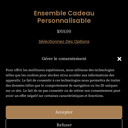
Ensemble Cadeau
Personnalisable
$
169,99
Sélectionnez Des Options
ÉBÉNISTERIE
HAUTE
Gérer le consentement
GAMME
Projets
Pour offrir les meilleures expériences, nous utilisons des technologies
sur
telles que les cookies pour stocker et/ou accéder aux informations des
mesure
appareils. Le fait de consentir à ces technologies nous permettra de traiter
des données telles que le comportement de navigation ou les ID uniques
Contactez-
sur ce site. Le fait de ne pas consentir ou de retirer son consentement peut
De la planche à découper personnalisée au
nous
avoir un effet négatif sur certaines caractéristiques et fonctions.
meuble sur mesure, chaque création de
L’ATELIER
Blog
BOURQUE
est sculptée à la main en bois massif
ébénisterie
Accepter
pour offrir un objet luxueux, authentique et pensé
Québec
pour durer.
Politique de
0
Refuser